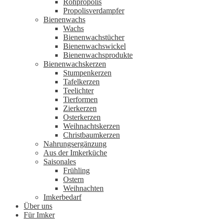
Rohpropolis
Propolisverdampfer
Bienenwachs
Wachs
Bienenwachstücher
Bienenwachswickel
Bienenwachsprodukte
Bienenwachskerzen
Stumpenkerzen
Tafelkerzen
Teelichter
Tierformen
Zierkerzen
Osterkerzen
Weihnachtskerzen
Christbaumkerzen
Nahrungsergänzung
Aus der Imkerküche
Saisonales
Frühling
Ostern
Weihnachten
Imkerbedarf
Über uns
Für Imker