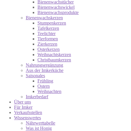
Bienenwachstücher
Bienenwachswickel
Bienenwachsprodukte
Bienenwachskerzen
Stumpenkerzen
Tafelkerzen
Teelichter
Tierformen
Zierkerzen
Osterkerzen
Weihnachtskerzen
Christbaumkerzen
Nahrungsergänzung
Aus der Imkerküche
Saisonales
Frühling
Ostern
Weihnachten
Imkerbedarf
Über uns
Für Imker
Verkaufsstellen
Wissenswertes
Nährwerttabelle
Was ist Honig