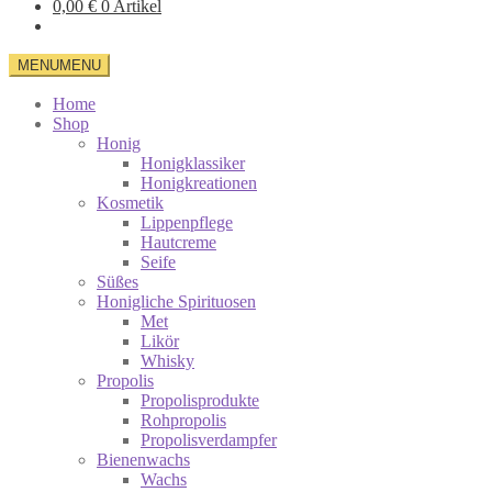
0,00
€
0 Artikel
MENU
MENU
Home
Shop
Honig
Honigklassiker
Honigkreationen
Kosmetik
Lippenpflege
Hautcreme
Seife
Süßes
Honigliche Spirituosen
Met
Likör
Whisky
Propolis
Propolisprodukte
Rohpropolis
Propolisverdampfer
Bienenwachs
Wachs