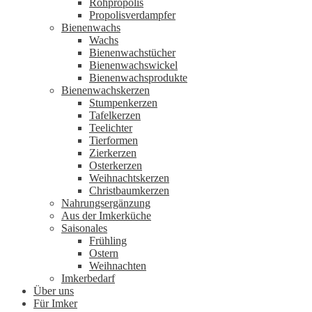
Rohpropolis
Propolisverdampfer
Bienenwachs
Wachs
Bienenwachstücher
Bienenwachswickel
Bienenwachsprodukte
Bienenwachskerzen
Stumpenkerzen
Tafelkerzen
Teelichter
Tierformen
Zierkerzen
Osterkerzen
Weihnachtskerzen
Christbaumkerzen
Nahrungsergänzung
Aus der Imkerküche
Saisonales
Frühling
Ostern
Weihnachten
Imkerbedarf
Über uns
Für Imker