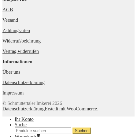
AGB
Versand
Zahlungsarten
Widerrufsbelehrung
Vertrag widerrufen
Informationen
Über uns
Datenschutzerklärung
Impressum
© Schmuttertaler Imkerei 2026
Datenschutzerklärung
Erstellt mit WooCommerce
.
Ihr Konto
Suche
Suche
Suchen
nach:
Warenkorb
0