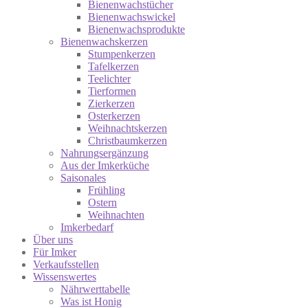
Bienenwachstücher
Bienenwachswickel
Bienenwachsprodukte
Bienenwachskerzen
Stumpenkerzen
Tafelkerzen
Teelichter
Tierformen
Zierkerzen
Osterkerzen
Weihnachtskerzen
Christbaumkerzen
Nahrungsergänzung
Aus der Imkerküche
Saisonales
Frühling
Ostern
Weihnachten
Imkerbedarf
Über uns
Für Imker
Verkaufsstellen
Wissenswertes
Nährwerttabelle
Was ist Honig