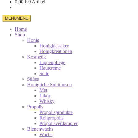
0,00
€
0 Artikel
MENU
MENU
Home
Shop
Honig
Honigklassiker
Honigkreationen
Kosmetik
Lippenpflege
Hautcreme
Seife
Süßes
Honigliche Spirituosen
Met
Likör
Whisky
Propolis
Propolisprodukte
Rohpropolis
Propolisverdampfer
Bienenwachs
Wachs