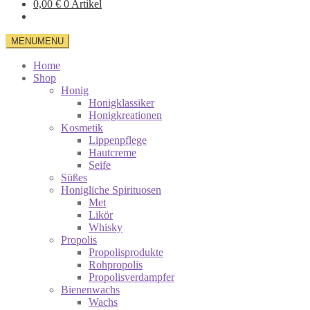
0,00
€
0 Artikel
MENU
MENU
Home
Shop
Honig
Honigklassiker
Honigkreationen
Kosmetik
Lippenpflege
Hautcreme
Seife
Süßes
Honigliche Spirituosen
Met
Likör
Whisky
Propolis
Propolisprodukte
Rohpropolis
Propolisverdampfer
Bienenwachs
Wachs