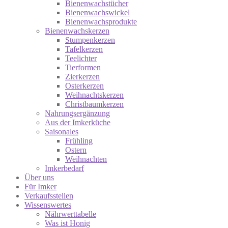
Bienenwachstücher
Bienenwachswickel
Bienenwachsprodukte
Bienenwachskerzen
Stumpenkerzen
Tafelkerzen
Teelichter
Tierformen
Zierkerzen
Osterkerzen
Weihnachtskerzen
Christbaumkerzen
Nahrungsergänzung
Aus der Imkerküche
Saisonales
Frühling
Ostern
Weihnachten
Imkerbedarf
Über uns
Für Imker
Verkaufsstellen
Wissenswertes
Nährwerttabelle
Was ist Honig