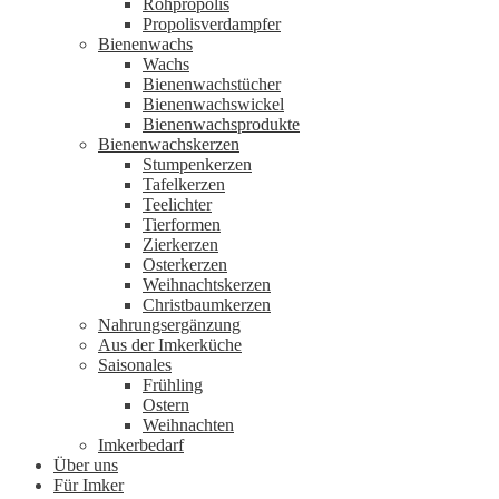
Rohpropolis
Propolisverdampfer
Bienenwachs
Wachs
Bienenwachstücher
Bienenwachswickel
Bienenwachsprodukte
Bienenwachskerzen
Stumpenkerzen
Tafelkerzen
Teelichter
Tierformen
Zierkerzen
Osterkerzen
Weihnachtskerzen
Christbaumkerzen
Nahrungsergänzung
Aus der Imkerküche
Saisonales
Frühling
Ostern
Weihnachten
Imkerbedarf
Über uns
Für Imker