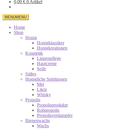
0,00
€
0 Artikel
MENU
MENU
Home
Shop
Honig
Honigklassiker
Honigkreationen
Kosmetik
Lippenpflege
Hautcreme
Seife
Süßes
Honigliche Spirituosen
Met
Likör
Whisky
Propolis
Propolisprodukte
Rohpropolis
Propolisverdampfer
Bienenwachs
Wachs