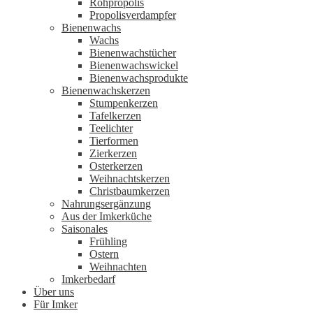
Rohpropolis
Propolisverdampfer
Bienenwachs
Wachs
Bienenwachstücher
Bienenwachswickel
Bienenwachsprodukte
Bienenwachskerzen
Stumpenkerzen
Tafelkerzen
Teelichter
Tierformen
Zierkerzen
Osterkerzen
Weihnachtskerzen
Christbaumkerzen
Nahrungsergänzung
Aus der Imkerküche
Saisonales
Frühling
Ostern
Weihnachten
Imkerbedarf
Über uns
Für Imker