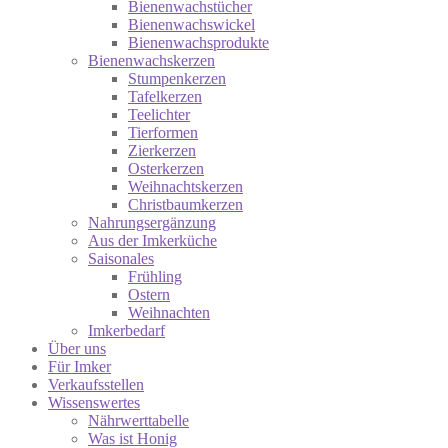
Bienenwachstücher
Bienenwachswickel
Bienenwachsprodukte
Bienenwachskerzen
Stumpenkerzen
Tafelkerzen
Teelichter
Tierformen
Zierkerzen
Osterkerzen
Weihnachtskerzen
Christbaumkerzen
Nahrungsergänzung
Aus der Imkerküche
Saisonales
Frühling
Ostern
Weihnachten
Imkerbedarf
Über uns
Für Imker
Verkaufsstellen
Wissenswertes
Nährwerttabelle
Was ist Honig