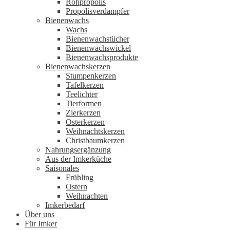
Rohpropolis
Propolisverdampfer
Bienenwachs
Wachs
Bienenwachstücher
Bienenwachswickel
Bienenwachsprodukte
Bienenwachskerzen
Stumpenkerzen
Tafelkerzen
Teelichter
Tierformen
Zierkerzen
Osterkerzen
Weihnachtskerzen
Christbaumkerzen
Nahrungsergänzung
Aus der Imkerküche
Saisonales
Frühling
Ostern
Weihnachten
Imkerbedarf
Über uns
Für Imker