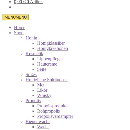
0,00
€
0 Artikel
MENU
MENU
Home
Shop
Honig
Honigklassiker
Honigkreationen
Kosmetik
Lippenpflege
Hautcreme
Seife
Süßes
Honigliche Spirituosen
Met
Likör
Whisky
Propolis
Propolisprodukte
Rohpropolis
Propolisverdampfer
Bienenwachs
Wachs