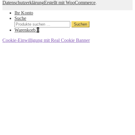
Datenschutzerklärung
Erstellt mit WooCommerce
.
Ihr Konto
Suche
Suche
Suchen
nach:
Warenkorb
0
Cookie-Einwilligung mit Real Cookie Banner