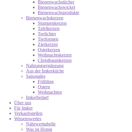
Bienenwachstücher
Bienenwachswickel
Bienenwachsprodukte
Bienenwachskerzen
Stumpenkerzen
Tafelkerzen
Teelichter
Tierformen
Zierkerzen
Osterkerzen
Weihnachtskerzen
Christbaumkerzen
Nahrungsergänzung
Aus der Imkerküche
Saisonales
Frühling
Ostern
Weihnachten
Imkerbedarf
Über uns
Für Imker
Verkaufsstellen
Wissenswertes
Nährwerttabelle
Was ist Honig