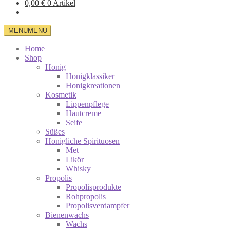
0,00
€
0 Artikel
MENU
MENU
Home
Shop
Honig
Honigklassiker
Honigkreationen
Kosmetik
Lippenpflege
Hautcreme
Seife
Süßes
Honigliche Spirituosen
Met
Likör
Whisky
Propolis
Propolisprodukte
Rohpropolis
Propolisverdampfer
Bienenwachs
Wachs