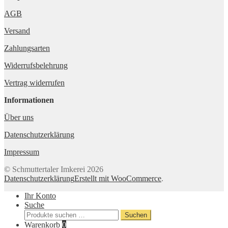
AGB
Versand
Zahlungsarten
Widerrufsbelehrung
Vertrag widerrufen
Informationen
Über uns
Datenschutzerklärung
Impressum
© Schmuttertaler Imkerei 2026
Datenschutzerklärung
Erstellt mit WooCommerce
.
Ihr Konto
Suche
Suche
Suchen
nach:
Warenkorb
0