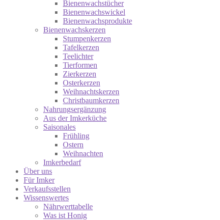
Bienenwachstücher
Bienenwachswickel
Bienenwachsprodukte
Bienenwachskerzen
Stumpenkerzen
Tafelkerzen
Teelichter
Tierformen
Zierkerzen
Osterkerzen
Weihnachtskerzen
Christbaumkerzen
Nahrungsergänzung
Aus der Imkerküche
Saisonales
Frühling
Ostern
Weihnachten
Imkerbedarf
Über uns
Für Imker
Verkaufsstellen
Wissenswertes
Nährwerttabelle
Was ist Honig