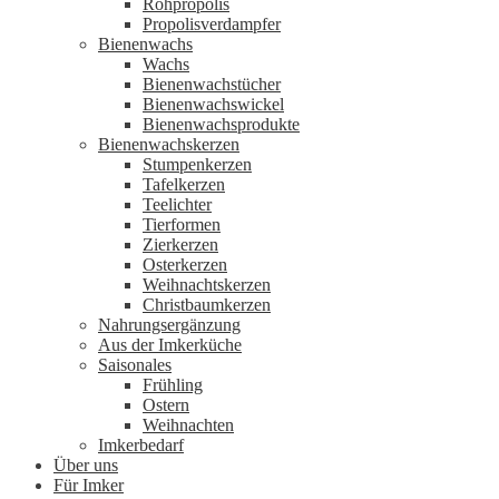
Rohpropolis
Propolisverdampfer
Bienenwachs
Wachs
Bienenwachstücher
Bienenwachswickel
Bienenwachsprodukte
Bienenwachskerzen
Stumpenkerzen
Tafelkerzen
Teelichter
Tierformen
Zierkerzen
Osterkerzen
Weihnachtskerzen
Christbaumkerzen
Nahrungsergänzung
Aus der Imkerküche
Saisonales
Frühling
Ostern
Weihnachten
Imkerbedarf
Über uns
Für Imker