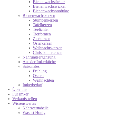
Bienenwachstücher
Bienenwachswickel
Bienenwachsprodukte
Bienenwachskerzen
Stumpenkerzen
Tafelkerzen
Teelichter
Tierformen
Zierkerzen
Osterkerzen
Weihnachtskerzen
Christbaumkerzen
Nahrungsergänzung
Aus der Imkerküche
Saisonales
Frühling
Ostern
Weihnachten
Imkerbedarf
Über uns
Für Imker
Verkaufsstellen
Wissenswertes
Nährwerttabelle
Was ist Honig