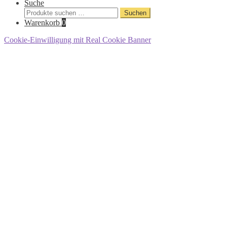
Suche
Suche
Suchen
nach:
Warenkorb
0
Cookie-Einwilligung mit Real Cookie Banner