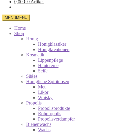
0,00
€
0 Artikel
MENU
MENU
Home
Shop
Honig
Honigklassiker
Honigkreationen
Kosmetik
Lippenpflege
Hautcreme
Seife
Süßes
Honigliche Spirituosen
Met
Likör
Whisky
Propolis
Propolisprodukte
Rohpropolis
Propolisverdampfer
Bienenwachs
Wachs