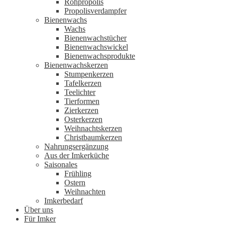
Rohpropolis
Propolisverdampfer
Bienenwachs
Wachs
Bienenwachstücher
Bienenwachswickel
Bienenwachsprodukte
Bienenwachskerzen
Stumpenkerzen
Tafelkerzen
Teelichter
Tierformen
Zierkerzen
Osterkerzen
Weihnachtskerzen
Christbaumkerzen
Nahrungsergänzung
Aus der Imkerküche
Saisonales
Frühling
Ostern
Weihnachten
Imkerbedarf
Über uns
Für Imker