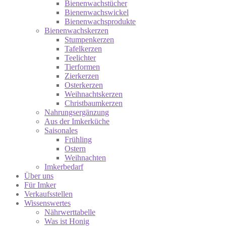
Bienenwachstücher
Bienenwachswickel
Bienenwachsprodukte
Bienenwachskerzen
Stumpenkerzen
Tafelkerzen
Teelichter
Tierformen
Zierkerzen
Osterkerzen
Weihnachtskerzen
Christbaumkerzen
Nahrungsergänzung
Aus der Imkerküche
Saisonales
Frühling
Ostern
Weihnachten
Imkerbedarf
Über uns
Für Imker
Verkaufsstellen
Wissenswertes
Nährwerttabelle
Was ist Honig