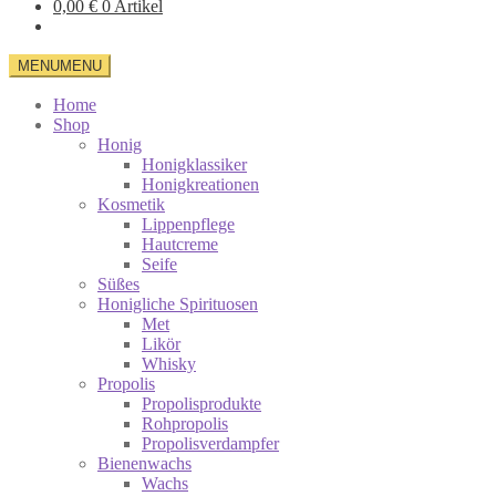
0,00
€
0 Artikel
MENU
MENU
Home
Shop
Honig
Honigklassiker
Honigkreationen
Kosmetik
Lippenpflege
Hautcreme
Seife
Süßes
Honigliche Spirituosen
Met
Likör
Whisky
Propolis
Propolisprodukte
Rohpropolis
Propolisverdampfer
Bienenwachs
Wachs