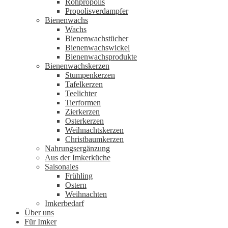
Rohpropolis
Propolisverdampfer
Bienenwachs
Wachs
Bienenwachstücher
Bienenwachswickel
Bienenwachsprodukte
Bienenwachskerzen
Stumpenkerzen
Tafelkerzen
Teelichter
Tierformen
Zierkerzen
Osterkerzen
Weihnachtskerzen
Christbaumkerzen
Nahrungsergänzung
Aus der Imkerküche
Saisonales
Frühling
Ostern
Weihnachten
Imkerbedarf
Über uns
Für Imker