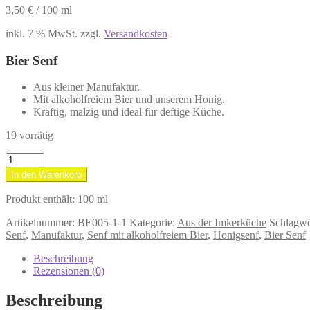
3,50
€
/
100
ml
inkl. 7 % MwSt.
zzgl.
Versandkosten
Bier Senf
Aus kleiner Manufaktur.
Mit alkoholfreiem Bier und unserem Honig.
Kräftig, malzig und ideal für deftige Küche.
19 vorrätig
Bier
Senf
In den Warenkorb
100
ml.
Produkt enthält: 100
ml
Menge
Artikelnummer:
BE005-1-1
Kategorie:
Aus der Imkerküche
Schlagwö
Senf
,
Manufaktur
,
Senf mit alkoholfreiem Bier
,
Honigsenf
,
Bier Senf
Beschreibung
Rezensionen (0)
Beschreibung