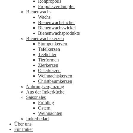
Rohpropolis
Propolisverdampfer
Bienenwachs
Wachs
Bienenwachstücher
Bienenwachswickel
Bienenwachsprodukte
Bienenwachskerzen
Stumpenkerzen
Tafelkerzen
Teelichter
Tierformen
Zierkerzen
Osterkerzen
Weihnachtskerzen
Christbaumkerzen
Nahrungsergänzung
Aus der Imkerküche
Saisonales
Frühling
Ostern
Weihnachten
Imkerbedarf
Über uns
Für Imker