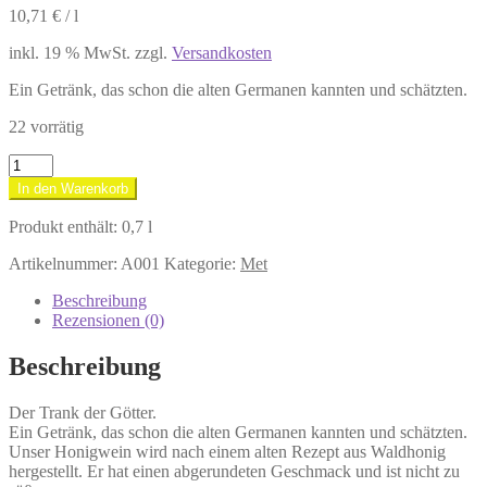
10,71
€
/
l
inkl. 19 % MwSt.
zzgl.
Versandkosten
Ein Getränk, das schon die alten Germanen kannten und schätzten.
22 vorrätig
Met
Klassik
In den Warenkorb
10%
vol.
Produkt enthält: 0,7
l
Menge
Artikelnummer:
A001
Kategorie:
Met
Beschreibung
Rezensionen (0)
Beschreibung
Der Trank der Götter.
Ein Getränk, das schon die alten Germanen kannten und schätzten.
Unser Honigwein wird nach einem alten Rezept aus Waldhonig
hergestellt. Er hat einen abgerundeten Geschmack und ist nicht zu