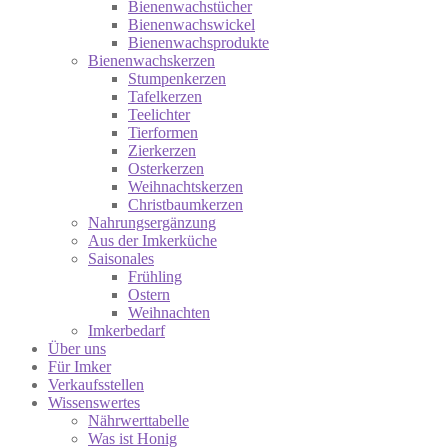
Bienenwachstücher
Bienenwachswickel
Bienenwachsprodukte
Bienenwachskerzen
Stumpenkerzen
Tafelkerzen
Teelichter
Tierformen
Zierkerzen
Osterkerzen
Weihnachtskerzen
Christbaumkerzen
Nahrungsergänzung
Aus der Imkerküche
Saisonales
Frühling
Ostern
Weihnachten
Imkerbedarf
Über uns
Für Imker
Verkaufsstellen
Wissenswertes
Nährwerttabelle
Was ist Honig