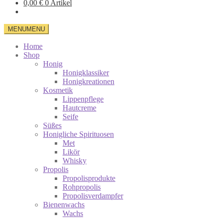
0,00
€
0 Artikel
MENU
MENU
Home
Shop
Honig
Honigklassiker
Honigkreationen
Kosmetik
Lippenpflege
Hautcreme
Seife
Süßes
Honigliche Spirituosen
Met
Likör
Whisky
Propolis
Propolisprodukte
Rohpropolis
Propolisverdampfer
Bienenwachs
Wachs