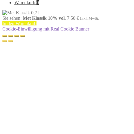
nach:
Warenkorb
0
Sie sehen:
Met Klassik 10% vol.
7,50
€
inkl. MwSt.
In den Warenkorb
Cookie-Einwilligung mit Real Cookie Banner