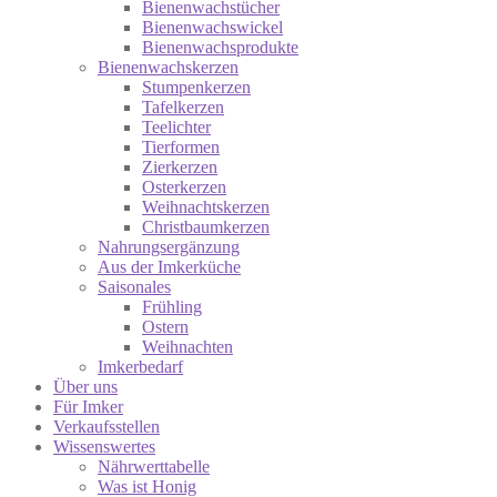
Bienenwachstücher
Bienenwachswickel
Bienenwachsprodukte
Bienenwachskerzen
Stumpenkerzen
Tafelkerzen
Teelichter
Tierformen
Zierkerzen
Osterkerzen
Weihnachtskerzen
Christbaumkerzen
Nahrungsergänzung
Aus der Imkerküche
Saisonales
Frühling
Ostern
Weihnachten
Imkerbedarf
Über uns
Für Imker
Verkaufsstellen
Wissenswertes
Nährwerttabelle
Was ist Honig