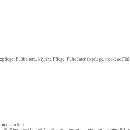
zpflege
,
Fußbalsam
,
Myrrhe Pflege
,
Füße Intensivpflege
,
trockene Füß
fmerksamkeit.
öl, Bienenwachs und Lanolin zu einer intensiven, wasserfreien Schut