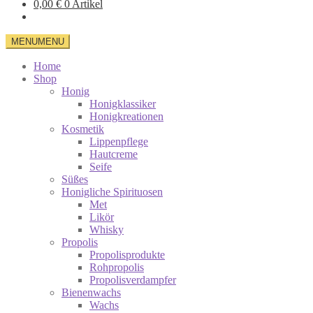
0,00
€
0 Artikel
MENU
MENU
Home
Shop
Honig
Honigklassiker
Honigkreationen
Kosmetik
Lippenpflege
Hautcreme
Seife
Süßes
Honigliche Spirituosen
Met
Likör
Whisky
Propolis
Propolisprodukte
Rohpropolis
Propolisverdampfer
Bienenwachs
Wachs