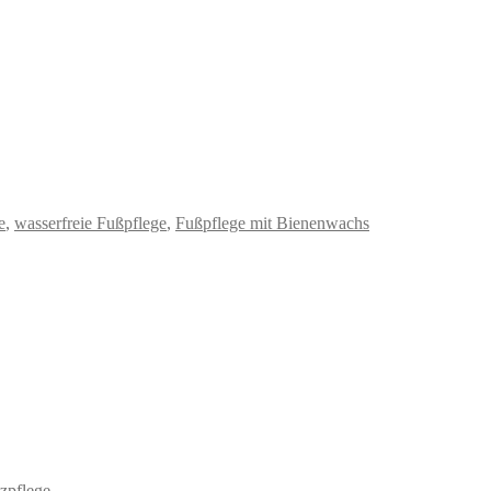
e
,
wasserfreie Fußpflege
,
Fußpflege mit Bienenwachs
zpflege.