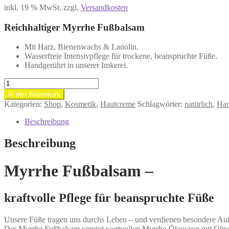
inkl. 19 % MwSt.
zzgl.
Versandkosten
Reichhaltiger Myrrhe Fußbalsam
Mit Harz, Bienenwachs & Lanolin.
Wasserfreie Intensivpflege für trockene, beanspruchte Füße.
Handgerührt in unserer Imkerei.
Myrrhe
Fußbalsam
In den Warenkorb
50
Kategorien:
Shop
,
Kosmetik
,
Hautcreme
Schlagwörter:
natürlich
,
Har
ml.
Menge
Beschreibung
Beschreibung
Myrrhe Fußbalsam –
kraftvolle Pflege für beanspruchte Füße
Unsere Füße tragen uns durchs Leben – und verdienen besondere Au
Der Myrrhe Fußbalsam vereint wertvollen Myrrhe-Ölauszug mit Oliven