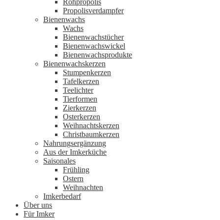
Rohpropolis
Propolisverdampfer
Bienenwachs
Wachs
Bienenwachstücher
Bienenwachswickel
Bienenwachsprodukte
Bienenwachskerzen
Stumpenkerzen
Tafelkerzen
Teelichter
Tierformen
Zierkerzen
Osterkerzen
Weihnachtskerzen
Christbaumkerzen
Nahrungsergänzung
Aus der Imkerküche
Saisonales
Frühling
Ostern
Weihnachten
Imkerbedarf
Über uns
Für Imker