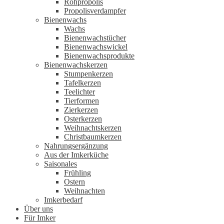
Rohpropolis
Propolisverdampfer
Bienenwachs
Wachs
Bienenwachstücher
Bienenwachswickel
Bienenwachsprodukte
Bienenwachskerzen
Stumpenkerzen
Tafelkerzen
Teelichter
Tierformen
Zierkerzen
Osterkerzen
Weihnachtskerzen
Christbaumkerzen
Nahrungsergänzung
Aus der Imkerküche
Saisonales
Frühling
Ostern
Weihnachten
Imkerbedarf
Über uns
Für Imker