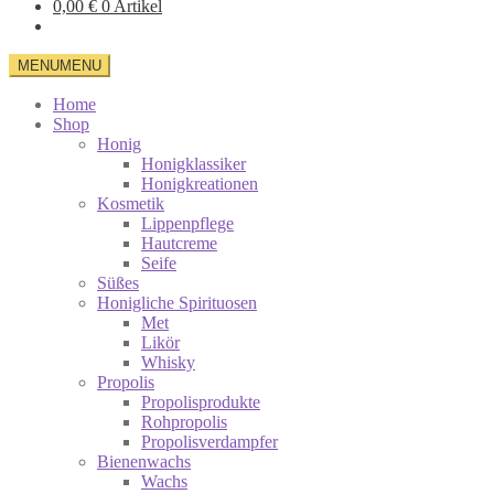
0,00
€
0 Artikel
MENU
MENU
Home
Shop
Honig
Honigklassiker
Honigkreationen
Kosmetik
Lippenpflege
Hautcreme
Seife
Süßes
Honigliche Spirituosen
Met
Likör
Whisky
Propolis
Propolisprodukte
Rohpropolis
Propolisverdampfer
Bienenwachs
Wachs