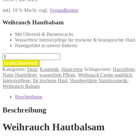
inkl. 19 % MwSt.
zzgl.
Versandkosten
Weihrauch Hautbalsam
Mit Olivenöl & Bienenwachs.
Wasserfreie Intensivpflege für trockene & beanspruchte Haut.
Handgerührt in unserer Imkerei.
Weihrauch
Hautbalsam,
In den Warenkorb
50ml
Kategorien:
Shop
,
Kosmetik
,
Hautcreme
Schlagwörter:
Harzpflege
,
Menge
Natur Hautpflege
,
wasserfreie Pflege
,
Weihrauch Creme natürlich
,
Intensivpflege
,
für trockene Haut
,
Handgerührte Naturkosmetik
,
Weihrauch Balsam
Beschreibung
Beschreibung
Weihrauch Hautbalsam