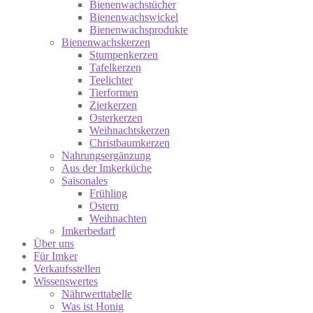
Bienenwachstücher
Bienenwachswickel
Bienenwachsprodukte
Bienenwachskerzen
Stumpenkerzen
Tafelkerzen
Teelichter
Tierformen
Zierkerzen
Osterkerzen
Weihnachtskerzen
Christbaumkerzen
Nahrungsergänzung
Aus der Imkerküche
Saisonales
Frühling
Ostern
Weihnachten
Imkerbedarf
Über uns
Für Imker
Verkaufsstellen
Wissenswertes
Nährwerttabelle
Was ist Honig