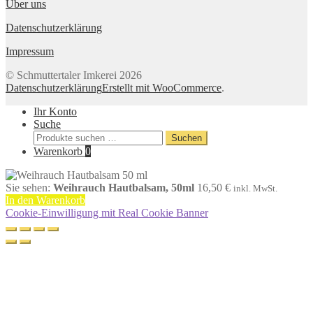
Über uns
Datenschutzerklärung
Impressum
© Schmuttertaler Imkerei 2026
Datenschutzerklärung
Erstellt mit WooCommerce
.
Ihr Konto
Suche
Suche
Suchen
nach:
Warenkorb
0
Sie sehen:
Weihrauch Hautbalsam, 50ml
16,50
€
inkl. MwSt.
In den Warenkorb
Cookie-Einwilligung mit Real Cookie Banner