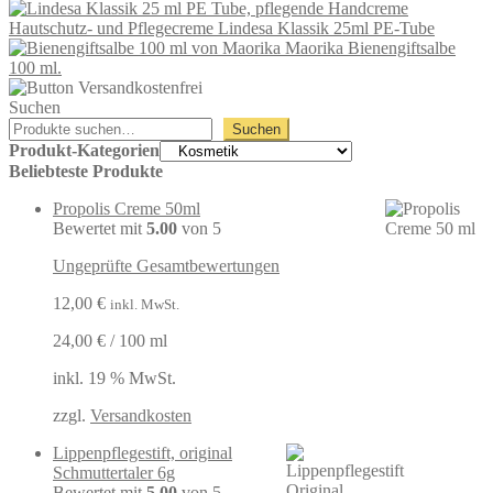
Hautschutz- und Pflegecreme Lindesa Klassik 25ml PE-Tube
Maorika Bienengiftsalbe
100 ml.
Suchen
Suchen
Produkt-Kategorien
Beliebteste Produkte
Propolis Creme 50ml
Bewertet mit
5.00
von 5
Ungeprüfte Gesamtbewertungen
12,00
€
inkl. MwSt.
24,00
€
/
100
ml
inkl. 19 % MwSt.
zzgl.
Versandkosten
Lippenpflegestift, original
Schmuttertaler 6g
Bewertet mit
5.00
von 5